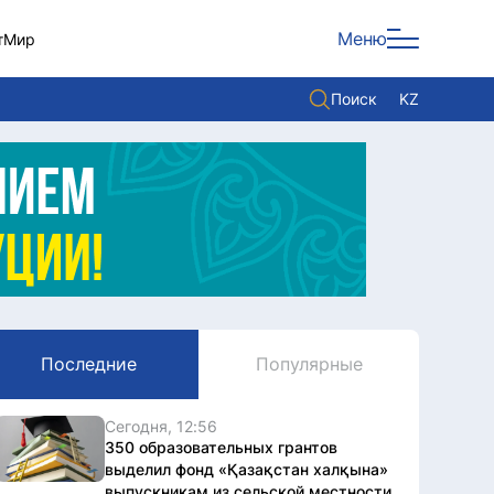
Меню
т
Мир
Поиск
KZ
Политика
Экономика
Культура
Мнение
Мир
Последние
Популярные
Служба Комплаенс
Служу стране
Сегодня, 12:56
350 образовательных грантов
выделил фонд «Қазақстан халқына»
выпускникам из сельской местности