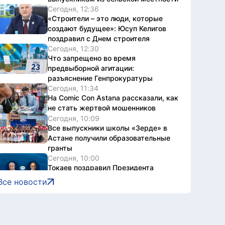
Сегодня, 12:36
«Строители – это люди, которые
создают будущее»: Юсуп Келигов
поздравил с Днем строителя
Сегодня, 12:30
Что запрещено во время
предвыборной агитации:
разъяснение Генпрокуратуры
Сегодня, 11:34
На Comic Con Astana рассказали, как
не стать жертвой мошенников
Сегодня, 10:09
Все выпускники школы «Зерде» в
Астане получили образовательные
гранты
Сегодня, 10:00
Токаев поздравил Президента
Сингапура с Днем независимости
Все новости
Сегодня, 09:30
«Мы создаем не просто здания, а
инфраструктуру, которая служит
обществу»: Маулен Айманбетов о