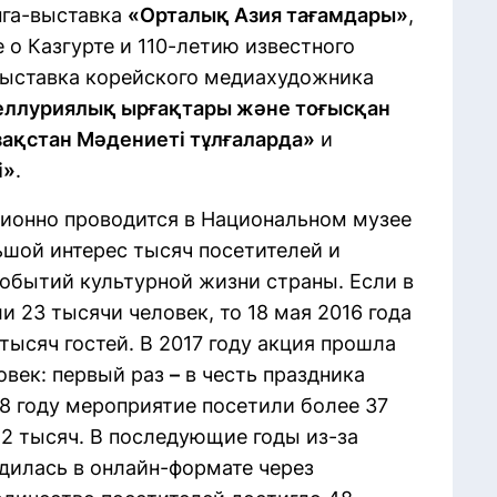
нга-выставка
«Орталық Азия тағамдары»
,
 о Казгурте и 110-летию известного
 выставка корейского медиахудожника
теллуриялық ырғақтары және тоғысқан
ақстан Мәдениеті тұлғаларда»
и
і»
.
ционно проводится в Национальном музее
ьшой интерес тысяч посетителей и
событий культурной жизни страны. Если в
и 23 тысячи человек, то 18 мая 2016 года
ысяч гостей. В 2017 году акция прошла
овек: первый раз
–
в честь праздника
8 году мероприятие посетили более 37
2 тысяч. В последующие годы из-за
дилась в онлайн-формате через