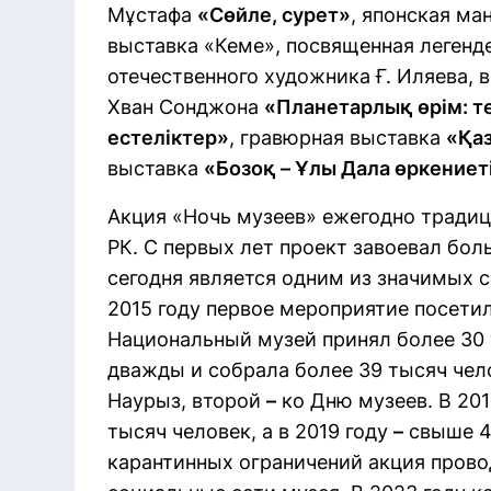
Мұстафа
«Сөйле, сурет»
, японская ма
выставка «Кеме», посвященная легенде
отечественного художника Ғ. Иляева,
Хван Сонджона
«Планетарлық өрім: 
естеліктер»
, гравюрная выставка
«Қаз
выставка
«Бозоқ – Ұлы Дала өркениет
Акция «Ночь музеев» ежегодно тради
РК. С первых лет проект завоевал бол
сегодня является одним из значимых 
2015 году первое мероприятие посетил
Национальный музей принял более 30 т
дважды и собрала более 39 тысяч чел
Наурыз, второй
–
ко Дню музеев. В 201
тысяч человек, а в 2019 году
–
свыше 4
карантинных ограничений акция прово