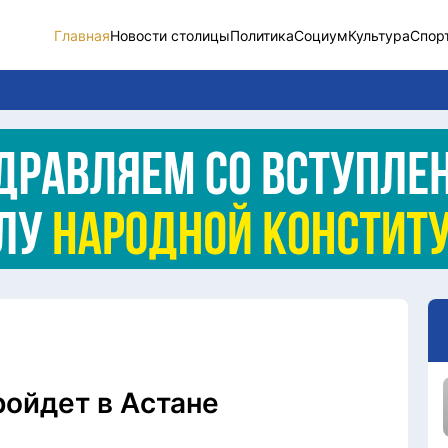
Главная
Новости столицы
Политика
Социум
Культура
Спор
Новости столицы
Социум
Спорт
Разное
Видео
Послание
Этический кодекс
ройдет в Астане