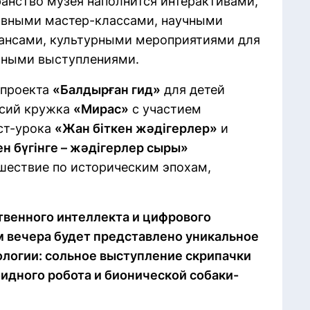
ранство музея наполнится интерактивами,
ивными мастер-классами, научными
ансами, культурными мероприятиями для
ртными выступлениями.
 проекта
«Балдырған гид»
для детей
рсий кружка
«Мирас»
с участием
ест-урока
«Жан біткен жәдігерлер»
и
н бүгінге – жәдігерлер сыры»
ешествие по историческим эпохам,
венного интеллекта и цифрового
м вечера будет представлено уникальное
ологии: сольное выступление скрипачки
идного робота и бионической собаки-