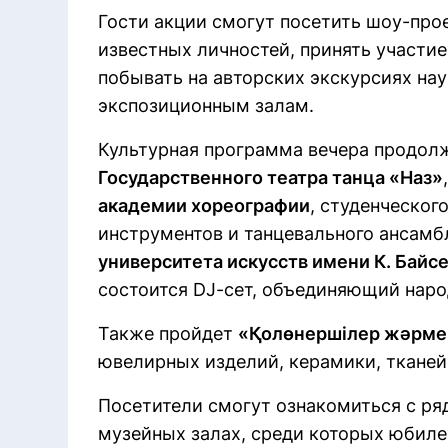
Гости акции смогут посетить шоу-про
известных личностей, принять участие
побывать на авторских экскурсиях на
экспозиционным залам.
Культурная программа вечера продол
Государственного театра танца «Наз»
академии хореографии
, студенческо
инструментов и танцевального ансам
университета искусств имени К. Байс
состоится DJ-сет, объединяющий нар
Также пройдет
«Қолөнершілер жәрме
ювелирных изделий, керамики, тканей
Посетители смогут ознакомиться с ря
музейных залах, среди которых юбиле