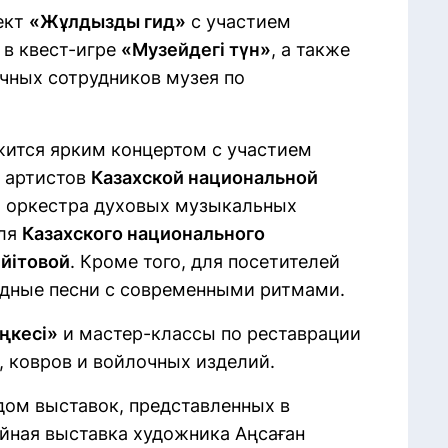
ект
«Жұлдызды гид»
с участием
 в квест-игре
«Музейдегі түн»
, а также
учных сотрудников музея по
жится ярким концертом с участием
, артистов
Казахской национальной
го оркестра духовых музыкальных
бля
Казахского национального
ейітовой
. Кроме того, для посетителей
одные песни с современными ритмами.
ңкесі»
и мастер-классы по реставрации
, ковров и войлочных изделий.
дом выставок, представленных в
йная выставка художника Аңсаған