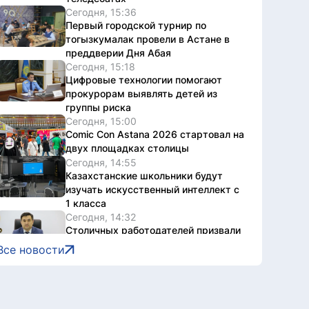
Сегодня, 15:36
Первый городской турнир по
тогызкумалак провели в Астане в
преддверии Дня Абая
Сегодня, 15:18
Цифровые технологии помогают
прокурорам выявлять детей из
группы риска
Сегодня, 15:00
Comic Con Astana 2026 стартовал на
двух площадках столицы
Сегодня, 14:55
Казахстанские школьники будут
изучать искусственный интеллект с
1 класса
Сегодня, 14:32
Столичных работодателей призвали
активнее заключать коллективные
Все новости
договоры
Сегодня, 14:11
В Астане полицейские оперативно
отреагировали на сообщение,