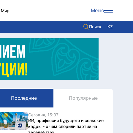
Меню
т
Мир
Поиск
KZ
Политика
Экономика
Культура
Мнение
Мир
Последние
Популярные
Служба Комплаенс
Служу стране
Сегодня, 15:37
ИИ, профессии будущего и сельские
кадры - о чем спорили партии на
теледебатах