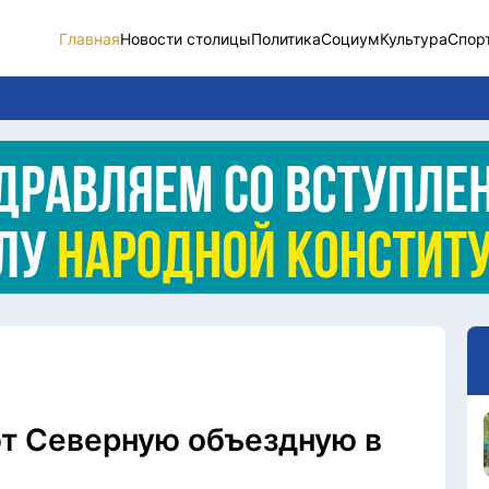
Главная
Новости столицы
Политика
Социум
Культура
Спор
Новости столицы
Социум
Спорт
Разное
Видео
Послание
Этический кодекс
т Северную объездную в