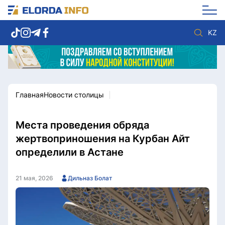
KZ
Главная
Новости столицы
Новости столицы
Политика
Социум
Экономика
Спорт
Культура
Места проведения обряда
Разное
Мнение
жертвоприношения на Курбан Айт
Видео
Мир
определили в Астане
Послание
Служба Комплаенс
Этический кодекс
Служу стране
21 мая, 2026
Дильназ Болат