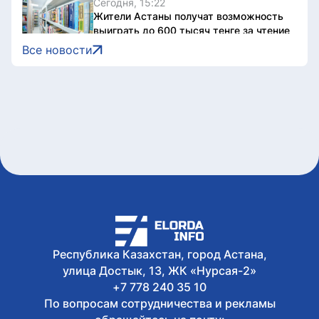
Сегодня, 15:22
Жители Астаны получат возможность
выиграть до 600 тысяч тенге за чтение
книг
Все новости
Сегодня, 15:21
Форумы, предприятия и открытые
дискуссии: где партии продолжили
предвыборную кампанию
Сегодня, 14:10
Туристов из Германии эвакуировали с
пика в Алматинской области
Сегодня, 13:04
Как очищают реку Есиль от
водорослей, тины и мусора в Астане
Сегодня, 13:04
К чему должны стремиться партии –
опрос избирателей
Республика Казахстан, город Астана,
улица Достык, 13, ЖК «Нурсая-2»
+7 778 240 35 10
По вопросам сотрудничества и рекламы