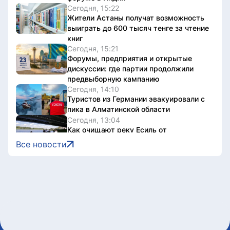
Сегодня, 15:22
Жители Астаны получат возможность
выиграть до 600 тысяч тенге за чтение
книг
Сегодня, 15:21
Форумы, предприятия и открытые
дискуссии: где партии продолжили
предвыборную кампанию
Сегодня, 14:10
Туристов из Германии эвакуировали с
пика в Алматинской области
Сегодня, 13:04
Как очищают реку Есиль от
водорослей, тины и мусора в Астане
Все новости
Сегодня, 13:04
К чему должны стремиться партии –
опрос избирателей
Сегодня, 13:01
ПА ОДКБ сформировала
международную миссию
наблюдателей за выборами в Курултай
Сегодня, 12:47