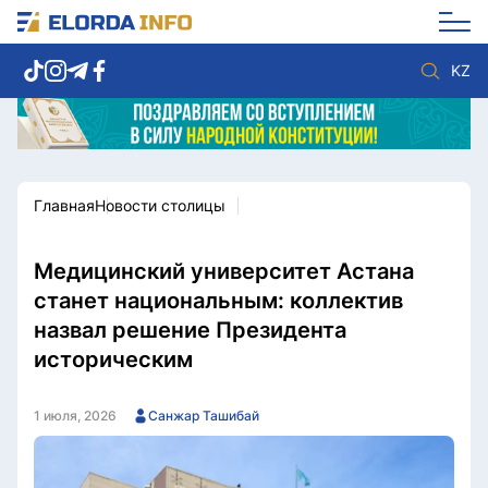
KZ
Главная
Новости столицы
Новости столицы
Политика
Социум
Экономика
Спорт
Культура
Медицинский университет Астана
Разное
Мнение
станет национальным: коллектив
Видео
Мир
назвал решение Президента
Послание
Служба Комплаенс
историческим
Этический кодекс
Служу стране
1 июля, 2026
Санжар Ташибай