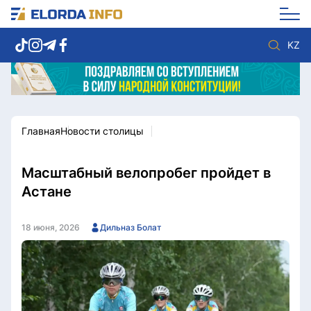
KZ
Главная
Новости столицы
Новости столицы
Политика
Социум
Экономика
Спорт
Культура
Масштабный велопробег пройдет в
Разное
Мнение
Астане
Видео
Мир
Послание
Служба Комплаенс
18 июня, 2026
Дильназ Болат
Этический кодекс
Служу стране