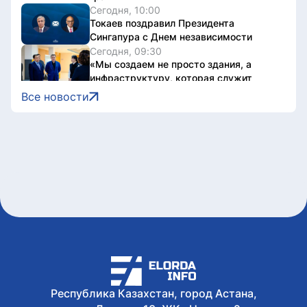
Сегодня, 10:00
Токаев поздравил Президента
Сингапура с Днем независимости
Сегодня, 09:30
«Мы создаем не просто здания, а
инфраструктуру, которая служит
обществу»: Маулен Айманбетов о том,
Все новости
что остается за кадром строительства
социальных объектов
Сегодня, 08:40
Казахстанец завоевал серебро этапа
Кубка Азии по триатлону
Сегодня, 07:00
До +33 градусов ожидается в Астане
8 августа, 2026
Open air фестиваль JASTAR DAY
состоится в Астане в День молодежи
8 августа, 2026
Второй день Comic Con Astana 2026
собрал порядка 18 тысяч гостей
Республика Казахстан, город Астана,