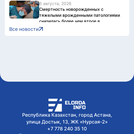
6 августа, 2026
Смертность новорожденных с
тяжелыми врожденными патологиями
снизилась более чем втрое в
Казахстане
Все новости
6 августа, 2026
Дело о наркотиках направят на новое
рассмотрение: подсудимому не дали
последнее слово
6 августа, 2026
Женщину привлекли к
ответственности за купание в
запрещенном месте в Астане
6 августа, 2026
Олжас Бектенов принял участие в
заседании Евразийского
межправительственного совета в
узком формате в Чолпон-Ате
6 августа, 2026
Республика Казахстан, город Астана,
В Астане 9 августа перекроют ряд
улица Достык, 13, ЖК «Нурсая-2»
дорог из-за фестиваля Jüregımnıñ
Jenımpazy
+7 778 240 35 10