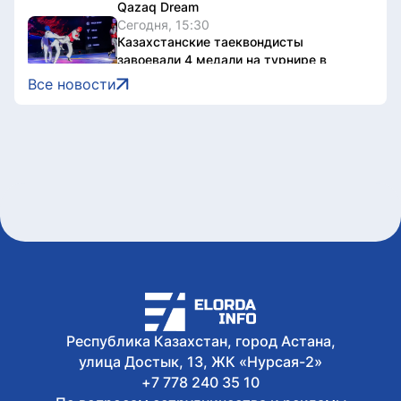
Qazaq Dream
Сегодня, 15:30
Казахстанские таеквондисты
завоевали 4 медали на турнире в
Индонезии
Все новости
Сегодня, 15:15
Стали известны имена обладателей
государственных образовательных
грантов - СПИСОК
Сегодня, 15:07
Стартовала продажа билетов на
юношеские Олимпийские игры
Дакар-2026
Сегодня, 14:43
В Казахстане разрабатывают
концепцию управления подземными
водами до 2040 года
Сегодня, 14:20
Военное реалити-шоу «100 Sarbaz»
Республика Казахстан, город Астана,
стартовало в Бурабае
улица Достык, 13, ЖК «Нурсая-2»
+7 778 240 35 10