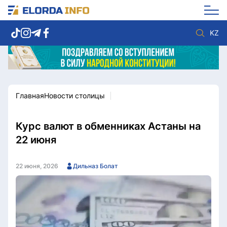
KZ
Главная
Новости столицы
Новости столицы
Политика
Социум
Экономика
Спорт
Культура
Курс валют в обменниках Астаны на
Разное
Мнение
22 июня
Видео
Мир
Послание
Служба Комплаенс
22 июня, 2026
Дильназ Болат
Этический кодекс
Служу стране