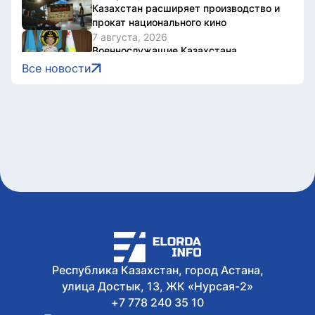
Казахстан расширяет производство и
прокат национального кино
7 августа, 2026
Военнослужащие Казахстана
присоединились к чтению
Все новости
произведений Абая
7 августа, 2026
Токаев поздравил жителей Северо-
Казахстанской области с 90-летием
региона
7 августа, 2026
Документы об ученых званиях будут
взаимно признаваться в странах ЕАЭС
7 августа, 2026
Свыше 1900 ИИ-фильмов из более чем
90 стран поступило на Astana AI Film
Festival
Республика Казахстан, город Астана,
улица Достык, 13, ЖК «Нурсая-2»
+7 778 240 35 10