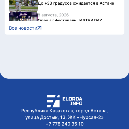
До +33 градусов ожидается в Астане
8 августа, 2026
Open air фестиваль JASTAR DAY
состоится в Астане в День молодежи
Все новости
8 августа, 2026
Второй день Comic Con Astana 2026
собрал порядка 18 тысяч гостей
8 августа, 2026
Король Бельгии Филипп ответил на
поздравление Касым-Жомарту
Токаеву
8 августа, 2026
В Астане ограничат движение на
участке шоссе Коргалжын
8 августа, 2026
Почему 120 баллов не всегда
гарантируют грант, а 100 могут быть
достаточными?
Республика Казахстан, город Астана,
улица Достык, 13, ЖК «Нурсая-2»
+7 778 240 35 10