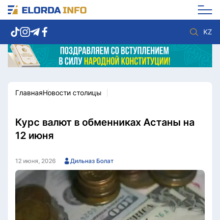
KZ
Главная
Новости столицы
Новости столицы
Политика
Социум
Экономика
Спорт
Культура
Курс валют в обменниках Астаны на
Разное
Мнение
12 июня
Видео
Мир
Послание
Служба Комплаенс
12 июня, 2026
Дильназ Болат
Этический кодекс
Служу стране