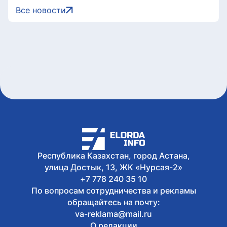
Казахстан представил потенциал
Все новости
кинотуризма на международном
форуме в Индии
8 августа, 2026
Жители Астаны получат возможность
выиграть до 600 тысяч тенге за чтение
книг
8 августа, 2026
Форумы, предприятия и открытые
дискуссии: где партии продолжили
предвыборную кампанию
8 августа, 2026
Туристов из Германии эвакуировали с
пика в Алматинской области
Республика Казахстан, город Астана,
улица Достык, 13, ЖК «Нурсая-2»
+7 778 240 35 10
По вопросам сотрудничества и рекламы
обращайтесь на почту:
va-reklama@mail.ru
О редакции