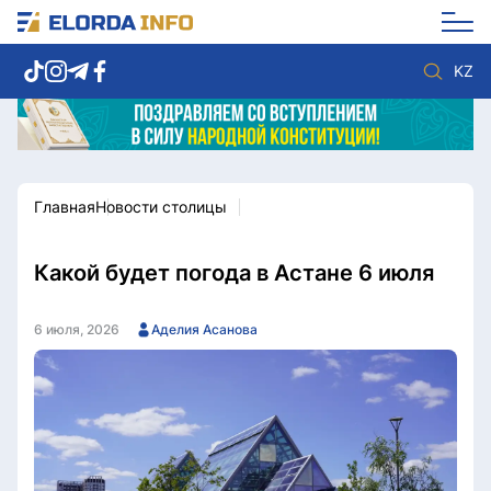
KZ
Главная
Новости столицы
Новости столицы
Политика
Социум
Экономика
Спорт
Культура
Какой будет погода в Астане 6 июля
Разное
Мнение
Видео
Мир
6 июля, 2026
Аделия Асанова
Послание
Служба Комплаенс
Этический кодекс
Служу стране