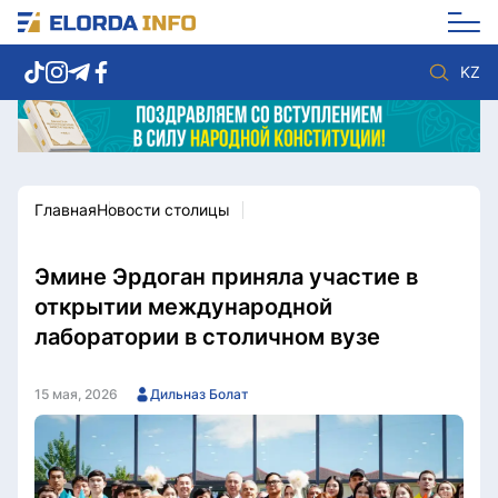
KZ
Главная
Новости столицы
Новости столицы
Политика
Социум
Экономика
Спорт
Культура
Эмине Эрдоган приняла участие в
Разное
Мнение
открытии международной
Видео
Мир
лаборатории в столичном вузе
Послание
Служба Комплаенс
Этический кодекс
Служу стране
15 мая, 2026
Дильназ Болат