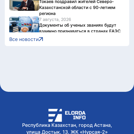
Токаев поздравил жителей Северо-
Казахстанской области с 90-летием
региона
7 августа, 2026
Документы об ученых званиях будут
взаимно признаваться в странах ЕАЭС
7 августа, 2026
Все новости
Свыше 1900 ИИ-фильмов из более чем
90 стран поступило на Astana AI Film
Festival
7 августа, 2026
В Казахстане снизились цены на 589
лекарственных препаратов
7 августа, 2026
Креативная ярмарка Алматинской
области пройдет в Астане
7 августа, 2026
Легендарные игры и рыцари из
средневековья: что приготовили для
гостей Comic Con Astana 2026
Республика Казахстан, город Астана,
улица Достык, 13, ЖК «Нурсая-2»