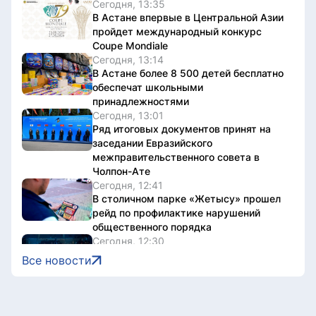
Сегодня, 13:35
В Астане впервые в Центральной Азии
пройдет международный конкурс
Coupe Mondiale
Сегодня, 13:14
В Астане более 8 500 детей бесплатно
обеспечат школьными
принадлежностями
Сегодня, 13:01
Ряд итоговых документов принят на
заседании Евразийского
межправительственного совета в
Чолпон-Ате
Сегодня, 12:41
В столичном парке «Жетысу» прошел
рейд по профилактике нарушений
общественного порядка
Сегодня, 12:30
16 тысяч гостей посетили Comic Con
Все новости
Astana 2026 в первый день
Сегодня, 12:07
Алматы примет отбор на юниорский
«Ролан Гаррос»