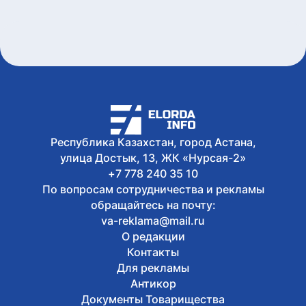
Сегодня, 12:02
На GOV.KZ запустили сервис для
поиска избирательного участка
Сегодня, 11:46
За неделю в Казахстане снизились
цены на ряд социально значимых
продуктов
Сегодня, 11:40
Выборы в Курултай: астанчанам
напомнили, как найти свой
Республика Казахстан, город Астана,
избирательный участок
улица Достык, 13, ЖК «Нурсая-2»
+7 778 240 35 10
По вопросам сотрудничества и рекламы
обращайтесь на почту:
va-reklama@mail.ru
О редакции
Контакты
Для рекламы
Антикор
Документы Товарищества