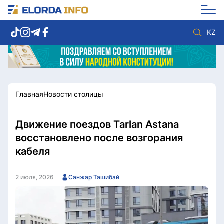
KZ
Главная
Новости столицы
Новости столицы
Политика
Социум
Экономика
Спорт
Культура
Движение поездов Tarlan Astana
Разное
Мнение
восстановлено после возгорания
Видео
Мир
кабеля
Послание
Служба Комплаенс
Этический кодекс
Служу стране
2 июля, 2026
Санжар Ташибай