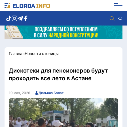
KZ
Главная
Новости столицы
Новости столицы
Политика
Социум
Экономика
Спорт
Культура
Дискотеки для пенсионеров будут
Разное
Мнение
проходить все лето в Астане
Видео
Мир
Послание
Служба Комплаенс
19 мая, 2026
Дильназ Болат
Этический кодекс
Служу стране