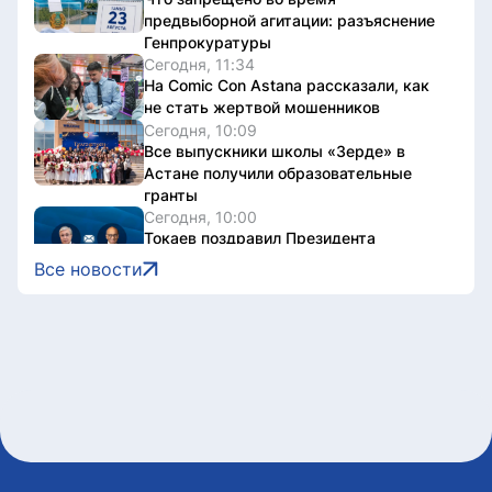
предвыборной агитации: разъяснение
Генпрокуратуры
Сегодня, 11:34
На Comic Con Astana рассказали, как
не стать жертвой мошенников
Сегодня, 10:09
Все выпускники школы «Зерде» в
Астане получили образовательные
гранты
Сегодня, 10:00
Токаев поздравил Президента
Сингапура с Днем независимости
Все новости
Сегодня, 09:30
«Мы создаем не просто здания, а
инфраструктуру, которая служит
обществу»: Маулен Айманбетов о том,
что остается за кадром строительства
социальных объектов
Сегодня, 08:40
Казахстанец завоевал серебро этапа
Кубка Азии по триатлону
Сегодня, 07:00