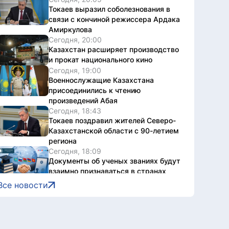
Токаев выразил соболезнования в
связи с кончиной режиссера Ардака
Амиркулова
Сегодня, 20:00
Казахстан расширяет производство
и прокат национального кино
Сегодня, 19:00
Военнослужащие Казахстана
присоединились к чтению
произведений Абая
Сегодня, 18:43
Токаев поздравил жителей Северо-
Казахстанской области с 90-летием
региона
Сегодня, 18:09
Документы об ученых званиях будут
взаимно признаваться в странах
ЕАЭС
Все новости
Сегодня, 18:08
Свыше 1900 ИИ-фильмов из более
чем 90 стран поступило на Astana AI
Film Festival