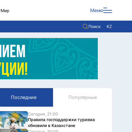
Меню
т
Мир
Поиск
KZ
Политика
Экономика
Культура
Мнение
Мир
Последние
Популярные
Служба Комплаенс
Служу стране
Сегодня, 21:00
Правила господдержки туризма
обновили в Казахстане
Сегодня, 20:05