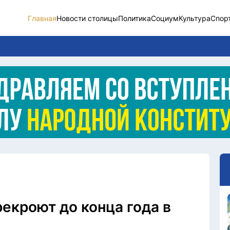
Главная
Новости столицы
Политика
Социум
Культура
Спор
Новости столицы
Социум
Спорт
Разное
Видео
Послание
Этический кодекс
екроют до конца года в