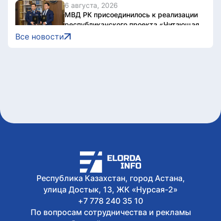
6 августа, 2026
МВД РК присоединилось к реализации
республиканского проекта «Читающая
нация»
Все новости
6 августа, 2026
Неосторожно выброшенная спичка и
утечка газа стали причиной пожара на
парковке в Астане
6 августа, 2026
Смертность новорожденных с
тяжелыми врожденными патологиями
снизилась более чем втрое в
Казахстане
6 августа, 2026
Дело о наркотиках направят на новое
рассмотрение: подсудимому не дали
последнее слово
Республика Казахстан, город Астана,
улица Достык, 13, ЖК «Нурсая-2»
+7 778 240 35 10
По вопросам сотрудничества и рекламы