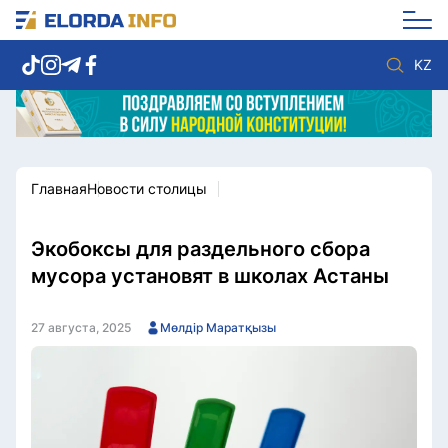
KZ
Главная
Новости столицы
Новости столицы
Политика
Социум
Экономика
Спорт
Культура
Экобоксы для раздельного сбора
Разное
Мнение
мусора установят в школах Астаны
Видео
Мир
Послание
Служба Комплаенс
27 августа, 2025
Мөлдір Маратқызы
Этический кодекс
Служу стране