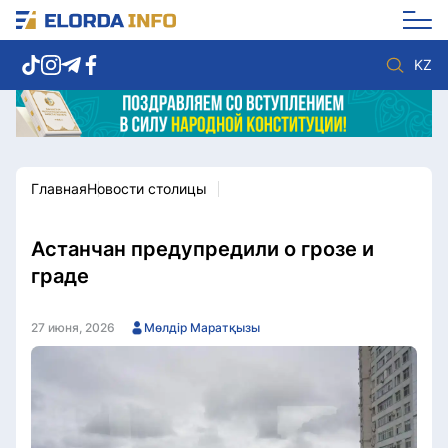
KZ
Главная
Новости столицы
Новости столицы
Политика
Социум
Экономика
Спорт
Культура
Астанчан предупредили о грозе и
Разное
Мнение
граде
Видео
Мир
Послание
Служба Комплаенс
27 июня, 2026
Мөлдір Маратқызы
Этический кодекс
Служу стране