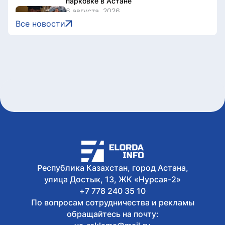
парковке в Астане
6 августа, 2026
Смертность новорожденных с
Все новости
тяжелыми врожденными патологиями
снизилась более чем втрое в
Казахстане
6 августа, 2026
Дело о наркотиках направят на новое
рассмотрение: подсудимому не дали
последнее слово
6 августа, 2026
Женщину привлекли к
ответственности за купание в
запрещенном месте в Астане
6 августа, 2026
Олжас Бектенов принял участие в
заседании Евразийского
Республика Казахстан, город Астана,
межправительственного совета в
улица Достык, 13, ЖК «Нурсая-2»
узком формате в Чолпон-Ате
+7 778 240 35 10
По вопросам сотрудничества и рекламы
обращайтесь на почту: