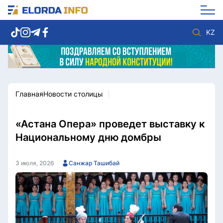
KZ
Главная
Новости столицы
Новости столицы
Политика
Социум
Экономика
Спорт
Культура
«Астана Опера» проведет выставку к
Разное
Мнение
Национальному дню домбры
Видео
Мир
Послание
Служба Комплаенс
3 июля, 2026
Санжар Ташибай
Этический кодекс
Служу стране