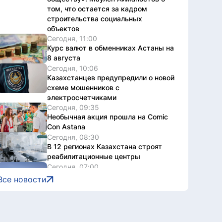
том, что остается за кадром
строительства социальных
объектов
Сегодня, 11:00
Курс валют в обменниках Астаны на
8 августа
Сегодня, 10:06
Казахстанцев предупредили о новой
схеме мошенников с
электросчетчиками
Сегодня, 09:35
Необычная акция прошла на Comic
Con Astana
Сегодня, 08:30
В 12 регионах Казахстана строят
реабилитационные центры
Сегодня, 07:00
Какой будет погода в Астане 8
Все новости
августа
7 августа, 2026
Правила господдержки туризма
обновили в Казахстане