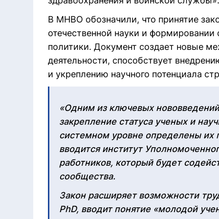
здравоохранения и воинской службы»
В МНВО обозначили, что принятие зак
отечественной науки и формировании 
политики. Документ создает новые м
деятельности, способствует внедрени
и укреплению научного потенциала ст
«Одним из ключевых нововведений
закрепление статуса ученых и нау
системном уровне определены их п
вводится институт Уполномоченног
работников, который будет содейс
сообщества.
Закон расширяет возможности тру
PhD, вводит понятие «молодой уче