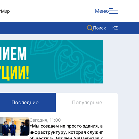
Меню
т
Мир
Поиск
KZ
Политика
Экономика
Культура
Мнение
Мир
Последние
Популярные
Служба Комплаенс
Служу стране
Сегодня, 11:00
«Мы создаем не просто здания, а
инфраструктуру, которая служит
обществу»: Маулен Айманбетов о