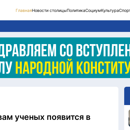
Главная
Новости столицы
Политика
Социум
Культура
Спор
Новости столицы
Социум
Спорт
Разное
Видео
Послание
Этический кодекс
ам ученых появится в