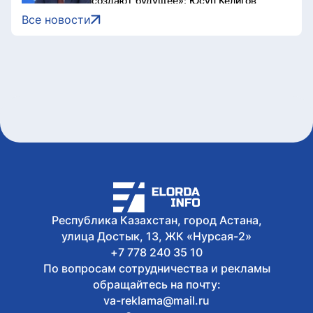
создают будущее»: Юсуп Келигов
поздравил с Днем строителя
Все новости
Сегодня, 12:30
Что запрещено во время
предвыборной агитации: разъяснение
Генпрокуратуры
Сегодня, 11:34
На Comic Con Astana рассказали, как
не стать жертвой мошенников
Сегодня, 10:09
Все выпускники школы «Зерде» в
Астане получили образовательные
гранты
Сегодня, 10:00
Токаев поздравил Президента
Сингапура с Днем независимости
Республика Казахстан, город Астана,
улица Достык, 13, ЖК «Нурсая-2»
+7 778 240 35 10
По вопросам сотрудничества и рекламы
обращайтесь на почту:
va-reklama@mail.ru