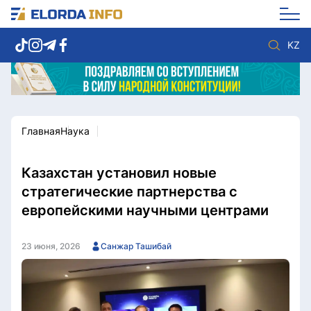
KZ
Главная
Наука
Новости столицы
Политика
Социум
Экономика
Спорт
Культура
Казахстан установил новые
Разное
Мнение
стратегические партнерства с
Видео
Мир
европейскими научными центрами
Послание
Служба Комплаенс
Этический кодекс
Служу стране
23 июня, 2026
Санжар Ташибай