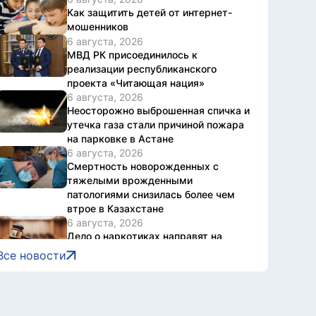
Как защитить детей от интернет-
мошенников
6 августа, 2026
МВД РК присоединилось к
реализации республиканского
проекта «Читающая нация»
6 августа, 2026
Неосторожно выброшенная спичка и
утечка газа стали причиной пожара
на парковке в Астане
6 августа, 2026
Смертность новорожденных с
тяжелыми врожденными
патологиями снизилась более чем
втрое в Казахстане
6 августа, 2026
Дело о наркотиках направят на
новое рассмотрение: подсудимому
Все новости
не дали последнее слово
6 августа, 2026
Женщину привлекли к
ответственности за купание в