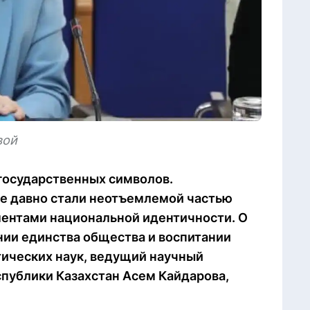
вой
государственных символов.
же давно стали неотъемлемой частью
ентами национальной идентичности. О
ении единства общества и воспитании
тических наук, ведущий научный
спублики Казахстан Асем Кайдарова,