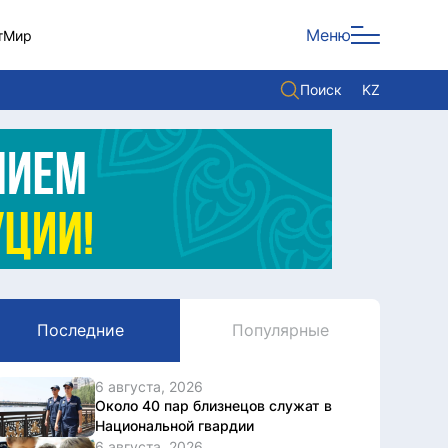
Меню
т
Мир
Поиск
KZ
Политика
Экономика
Культура
Мнение
Мир
Последние
Популярные
Служба Комплаенс
Служу стране
6 августа, 2026
Около 40 пар близнецов служат в
Национальной гвардии
6 августа, 2026