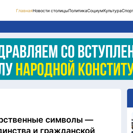
Главная
Новости столицы
Политика
Социум
Культура
Спор
Новости столицы
Социум
Спорт
Разное
Видео
Послание
Этический кодекс
арственные символы —
динства и гражданской