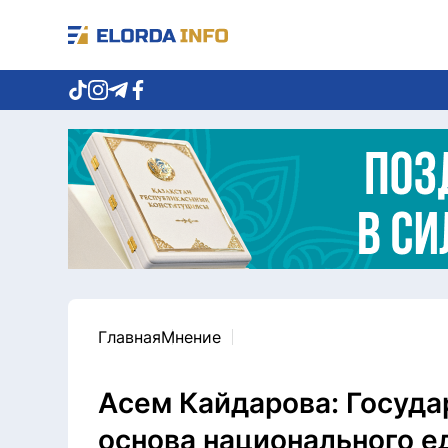
Главная
Мнение
Асем Кайдарова: Госуд
основа национального е