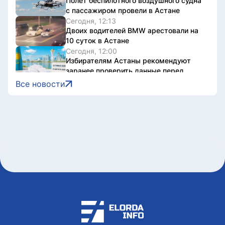
Полет беспилотного воздушного судна
с пассажиром провели в Астане
Сегодня, 12:13
Двоих водителей BMW арестовали на
10 суток в Астане
Сегодня, 12:00
Избирателям Астаны рекомендуют
заранее проверить данные перед
голосованием
Все новости
Сегодня, 11:50
Мужчину привлекли к
ответственности за езду на лошади по
тротуарам Астаны
Сегодня, 11:30
Костанаец незаконно выдавал кредиты
под 120% годовых
Сегодня, 11:08
Похитил 100 млн тенге, обещая купить
квартиру на Кипре: казахстанца
задержали в Грузии - ВИДЕО
Сегодня, 10:46
Казахстан разгромил Уругвай на
юношеском ЧМ по водному поло