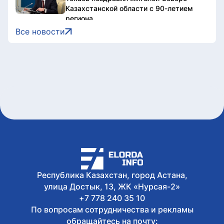
Казахстанской области с 90-летием
региона
7 августа, 2026
Все новости
Документы об ученых званиях будут
взаимно признаваться в странах ЕАЭС
7 августа, 2026
Свыше 1900 ИИ-фильмов из более чем
90 стран поступило на Astana AI Film
Festival
7 августа, 2026
В Казахстане снизились цены на 589
лекарственных препаратов
7 августа, 2026
Креативная ярмарка Алматинской
области пройдет в Астане
Республика Казахстан, город Астана,
улица Достык, 13, ЖК «Нурсая-2»
+7 778 240 35 10
По вопросам сотрудничества и рекламы
обращайтесь на почту: