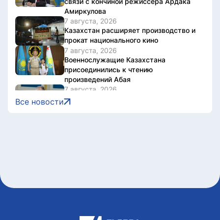
связи с кончиной режиссера Ардака
Амиркулова
7 августа, 2026
Казахстан расширяет производство и
прокат национального кино
7 августа, 2026
Военнослужащие Казахстана
присоединились к чтению
произведений Абая
7 августа, 2026
Токаев поздравил жителей Северо-
Все новости
Казахстанской области с 90-летием
региона
7 августа, 2026
Документы об ученых званиях будут
взаимно признаваться в странах ЕАЭС
7 августа, 2026
Свыше 1900 ИИ-фильмов из более чем
90 стран поступило на Astana AI Film
Festival
7 августа, 2026
В Казахстане снизились цены на 589
лекарственных препаратов