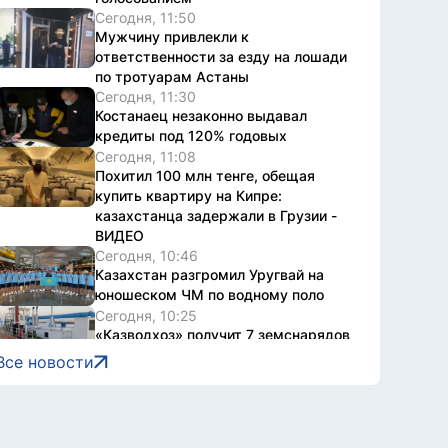
Сегодня, 11:50
Мужчину привлекли к
ответственности за езду на лошади
по тротуарам Астаны
Сегодня, 11:30
Костанаец незаконно выдавал
кредиты под 120% годовых
Сегодня, 11:08
Похитил 100 млн тенге, обещая
купить квартиру на Кипре:
казахстанца задержали в Грузии -
ВИДЕО
Сегодня, 10:46
Казахстан разгромил Уругвай на
юношеском ЧМ по водному поло
Сегодня, 10:25
«Казводхоз» получит 7 земснарядов
и катер-буксир
Все новости
Сегодня, 10:02
Гульнар Курбанбаева: Гражданский
сектор должен стать частью
реализации новой Конституции