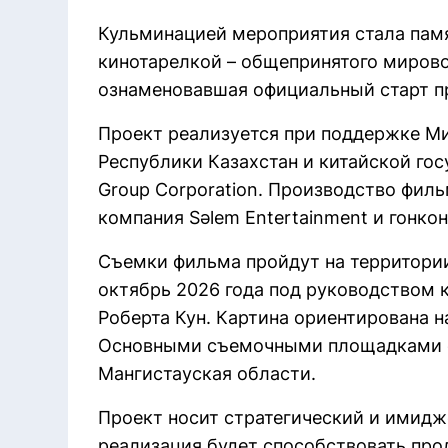
Кульминацией мероприятия стала пам
кинотарелкой – общепринятого мирово
ознаменовавшая официальный старт п
Проект реализуется при поддержке М
Республики Казахстан и китайской гос
Group Corporation. Производство фил
компания Sәlem Entertainment и гонконг
Съемки фильма пройдут на территории
октябрь 2026 года под руководством 
Роберта Кун. Картина ориентирована 
Основными съемочными площадками с
Мангистауская области.
Проект носит стратегический и имидже
реализация будет способствовать про