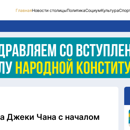
Главная
Новости столицы
Политика
Социум
Культура
Спор
Новости столицы
Социум
Спорт
Разное
Видео
Послание
Этический кодекс
а Джеки Чана с началом