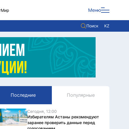
Меню
т
Мир
Поиск
KZ
Политика
Экономика
Культура
Мнение
Мир
Последние
Популярные
Служба Комплаенс
Служу стране
Сегодня, 12:00
Избирателям Астаны рекомендуют
заранее проверить данные перед
голосованием