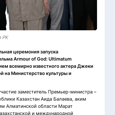
и РК
льная церемония запуска
ьма Armour of God: Ultimatum
тием всемирно известного актера Джеки
кой на Министерство культуры и
участие заместитель Премьер-министра –
блики Казахстан Аида Балаева, аким
им Алматинской области Марат
 казахстанской и международной