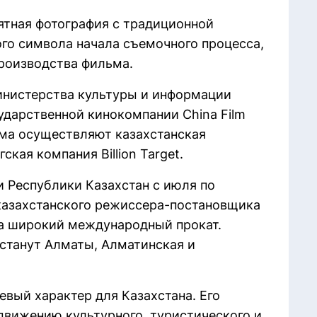
ятная фотография с традиционной
го символа начала съемочного процесса,
роизводства фильма.
инистерства культуры и информации
ударственной кинокомпании China Film
ьма осуществляют казахстанская
ская компания Billion Target.
 Республики Казахстан с июля по
казахстанского режиссера-постановщика
на широкий международный прокат.
танут Алматы, Алматинская и
вый характер для Казахстана. Его
движению культурного, туристического и