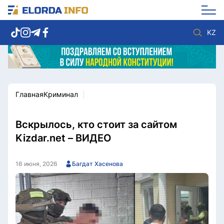
KZ
Главная
Криминал
Новости столицы
Политика
Социум
Экономика
Спорт
Культура
Вскрылось, кто стоит за сайтом
Разное
Мнение
Kizdar.net – ВИДЕО
Видео
Мир
Послание
Служба Комплаенс
16 июня, 2026
Багдат Хасенова
Этический кодекс
Служу стране