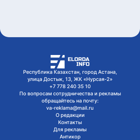
8 августа, 2026
Король Бельгии Филипп ответил на
поздравление Касым-Жомарту
Токаеву
8 августа, 2026
В Астане ограничат движение на
участке шоссе Коргалжын
8 августа, 2026
Почему 120 баллов не всегда
гарантируют грант, а 100 могут быть
достаточными?
Республика Казахстан, город Астана,
улица Достык, 13, ЖК «Нурсая-2»
+7 778 240 35 10
По вопросам сотрудничества и рекламы
обращайтесь на почту:
va-reklama@mail.ru
О редакции
Контакты
Для рекламы
Антикор