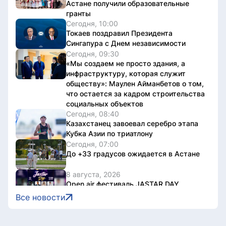
Астане получили образовательные
гранты
Сегодня, 10:00
Токаев поздравил Президента
Сингапура с Днем независимости
Сегодня, 09:30
«Мы создаем не просто здания, а
инфраструктуру, которая служит
обществу»: Маулен Айманбетов о том,
что остается за кадром строительства
социальных объектов
Сегодня, 08:40
Казахстанец завоевал серебро этапа
Кубка Азии по триатлону
Сегодня, 07:00
До +33 градусов ожидается в Астане
8 августа, 2026
Open air фестиваль JASTAR DAY
состоится в Астане в День молодежи
Все новости
8 августа, 2026
Второй день Comic Con Astana 2026
собрал порядка 18 тысяч гостей