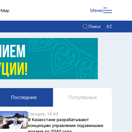
Меню
т
Мир
Поиск
KZ
Политика
Экономика
Культура
Мнение
Мир
Последние
Популярные
Служба Комплаенс
Служу стране
Сегодня, 14:43
В Казахстане разрабатывают
концепцию управления подземными
водами до 2040 года