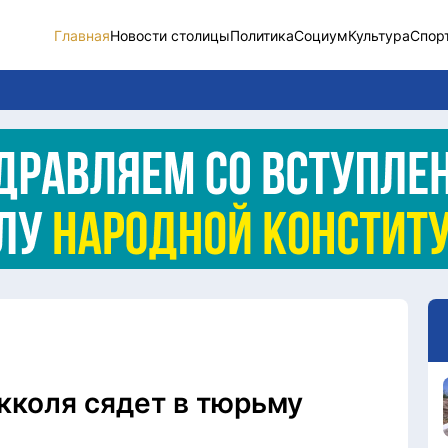
Главная
Новости столицы
Политика
Социум
Культура
Спор
Новости столицы
Социум
Спорт
Разное
Видео
Послание
Этический кодекс
кколя сядет в тюрьму