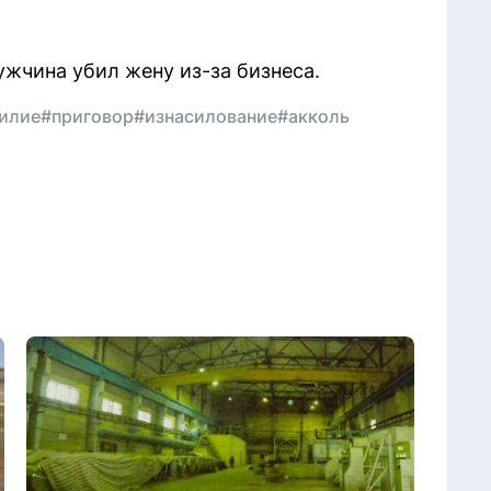
ужчина убил жену из-за бизнеса.
илие
#приговор
#изнасилование
#акколь