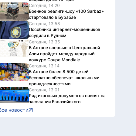
Сегодня, 14:20
Военное реалити-шоу «100 Sarbaz»
стартовало в Бурабае
Сегодня, 13:58
Пособника интернет-мошенников
осудили в Рудном
Сегодня, 13:35
В Астане впервые в Центральной
Азии пройдет международный
конкурс Coupe Mondiale
Сегодня, 13:14
В Астане более 8 500 детей
бесплатно обеспечат школьными
принадлежностями
Сегодня, 13:01
Ряд итоговых документов принят на
заседании Евразийского
межправительственного совета в
Все новости
Чолпон-Ате
Сегодня, 12:41
В столичном парке «Жетысу»
прошел рейд по профилактике