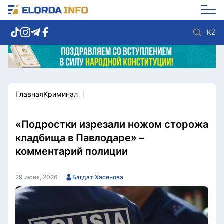
KZ
Главная
Криминал
Новости столицы
Политика
Социум
Экономика
Спорт
Культура
«Подростки изрезали ножом сторожа
Разное
Мнение
кладбища в Павлодаре» –
Видео
Мир
комментарий полиции
Послание
Служба Комплаенс
Этический кодекс
Служу стране
29 июня, 2026
Багдат Хасенова