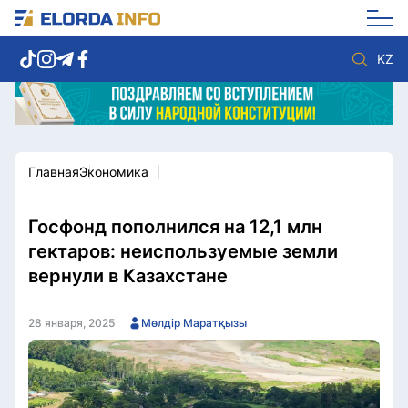
KZ
Главная
Экономика
Новости столицы
Политика
Социум
Экономика
Спорт
Культура
Госфонд пополнился на 12,1 млн
Разное
Мнение
гектаров: неиспользуемые земли
Видео
Мир
вернули в Казахстане
Послание
Служба Комплаенс
Этический кодекс
Служу стране
28 января, 2025
Мөлдір Маратқызы