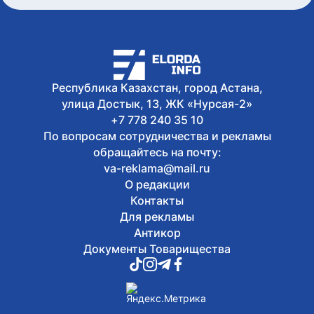
«Мы создаем не просто здания, а
инфраструктуру, которая служит
обществу»: Маулен Айманбетов о том,
что остается за кадром строительства
социальных объектов
Сегодня, 08:40
Республика Казахстан, город Астана,
Казахстанец завоевал серебро этапа
улица Достык, 13, ЖК «Нурсая-2»
Кубка Азии по триатлону
+7 778 240 35 10
По вопросам сотрудничества и рекламы
обращайтесь на почту:
va-reklama@mail.ru
О редакции
Контакты
Для рекламы
Антикор
Документы Товарищества