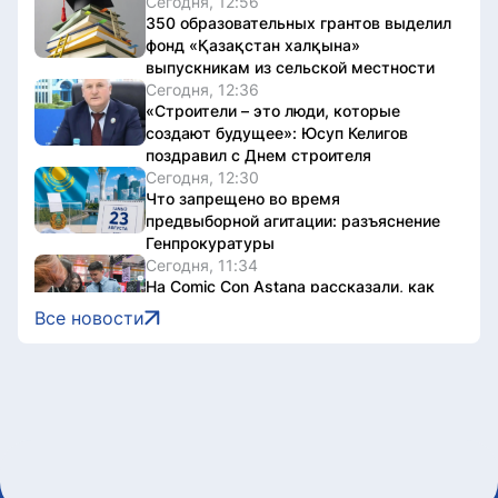
Сегодня, 12:56
350 образовательных грантов выделил
фонд «Қазақстан халқына»
выпускникам из сельской местности
Сегодня, 12:36
«Строители – это люди, которые
создают будущее»: Юсуп Келигов
поздравил с Днем строителя
Сегодня, 12:30
Что запрещено во время
предвыборной агитации: разъяснение
Генпрокуратуры
Сегодня, 11:34
На Comic Con Astana рассказали, как
не стать жертвой мошенников
Все новости
Сегодня, 10:09
Все выпускники школы «Зерде» в
Астане получили образовательные
гранты
Сегодня, 10:00
Токаев поздравил Президента
Сингапура с Днем независимости
Сегодня, 09:30