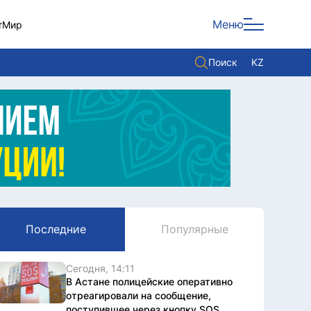
Меню
т
Мир
Поиск
KZ
Политика
Экономика
Культура
Мнение
Мир
Последние
Популярные
Служба Комплаенс
Служу стране
Сегодня, 14:11
В Астане полицейские оперативно
отреагировали на сообщение,
поступившее через кнопку SOS