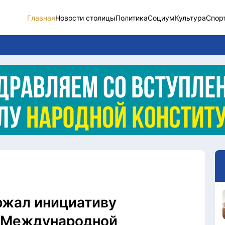
Главная
Новости столицы
Политика
Социум
Культура
Спор
Новости столицы
Социум
Спорт
Разное
Видео
Послание
Этический кодекс
ржал инициативу
ю Международной