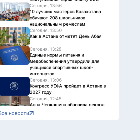
Сегодня, 13:56
10 лучших мастеров Казахстана
обучают 208 школьников
национальным ремеслам
Сегодня, 13:50
Как в Астане отметят День Абая
Сегодня, 13:28
Единые нормы питания и
медобеспечения утвердили для
учащихся спортивных школ-
интернатов
Сегодня, 13:06
Конгресс УЕФА пройдет в Астане в
2027 году
Сегодня, 12:45
Анна Черкашина обновила рекорд
Казахстана и вышла в финал
Все новости
юниорского ЧМ
Сегодня, 12:41
Эксперт заявил о необходимости
комплексного радиоэкологического