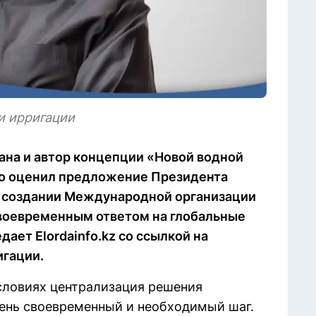
и ирригации
ана и автор концепции «Новой водной
ко оценил предложение Президента
о создании Международной организации
 своевременным ответом на глобальные
ает Elordainfo.kz со ссылкой на
игации.
словиях централизация решения
ень своевременный и необходимый шаг.