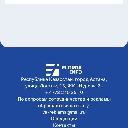
Документы об ученых званиях будут
взаимно признаваться в странах ЕАЭС
7 августа, 2026
Свыше 1900 ИИ-фильмов из более чем
90 стран поступило на Astana AI Film
Festival
7 августа, 2026
В Казахстане снизились цены на 589
лекарственных препаратов
7 августа, 2026
Креативная ярмарка Алматинской
области пройдет в Астане
Республика Казахстан, город Астана,
улица Достык, 13, ЖК «Нурсая-2»
+7 778 240 35 10
По вопросам сотрудничества и рекламы
обращайтесь на почту:
va-reklama@mail.ru
О редакции
Контакты