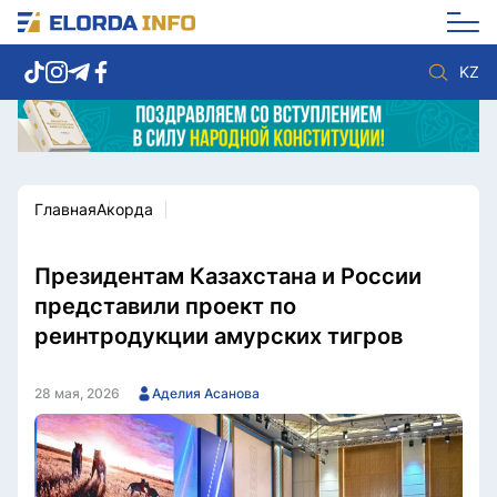
KZ
Главная
Акорда
Новости столицы
Политика
Социум
Экономика
Спорт
Культура
Президентам Казахстана и России
Разное
Мнение
представили проект по
Видео
Мир
реинтродукции амурских тигров
Послание
Служба Комплаенс
Этический кодекс
Служу стране
28 мая, 2026
Аделия Асанова