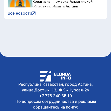
Креативная ярмарка Алматинской
области пройдет в Астане
Сегодня, 17:35
Все новости
Легендарные игры и рыцари из
средневековья: что приготовили для
гостей Comic Con Astana 2026
Сегодня, 17:24
Главы Центральной Азии одобрили
проект по автоматизации учета воды в
бассейне Сырдарьи
Сегодня, 17:09
У граждан высокие ожидания от
выборов в Курултай – опрос
общественного мнения
Сегодня, 17:05
Казахстанские гольфисты завоевали
17 медалей на международном
Республика Казахстан, город Астана,
турнире в Алматы
улица Достык, 13, ЖК «Нурсая-2»
+7 778 240 35 10
По вопросам сотрудничества и рекламы
обращайтесь на почту: