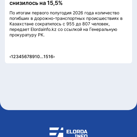
снизилось на 15,5%
По итогам первого полугодия 2026 года количество
погибших в дорожно-транспортных происшествиях в
Казахстане сократилось с 955 до 807 человек,
передает Elordainfo.kz со ссылкой на Генеральную
прокуратуру РК.
‹
1
2
3
4
5
6
7
8
9
10
...
15
16
›