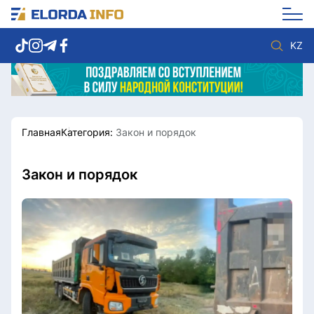
KZ
Главная
Категория:
Закон и порядок
Новости столицы
Политика
Социум
Экономика
Спорт
Культура
Закон и порядок
Разное
Мнение
Видео
Мир
Послание
Служба Комплаенс
Этический кодекс
Служу стране