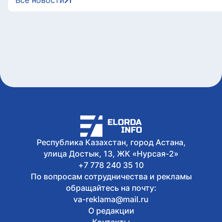
Все новости
Сегодня, 17:25
В Казахстане издали книгу с избранными в
Касым-Жомарта Токаева
Сегодня, 17:10
Участок проспекта Кабанбай батыра частич
Астане
Сегодня, 16:48
В Уральске проводили в последний путь вет
Гапича
Республика Казахстан, город Астана,
улица Достык, 13, ЖК «Нурсая-2»
+7 778 240 35 10
По вопросам сотрудничества и рекламы
обращайтесь на почту:
va-reklama@mail.ru
О редакции