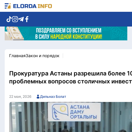
Главная
Закон и порядок
Новости столицы
Политика
Социум
Экономика
Спорт
Культура
Прокуратура Астаны разрешила более 1
Разное
Мнение
проблемных вопросов столичных инвес
Видео
Мир
Послание
Служба Комплаенс
22 мая, 2026
Дильназ Болат
Этический кодекс
Служу стране