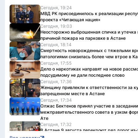
Сегодня, 19:24
МВД РК присоединилось к реализации респу
проекта «Читающая нация»
Сегодня, 19:03
Неосторожно выброшенная спичка и утечка 
причиной пожара на парковке в Астане
Сегодня, 18:14
Смертность новорожденных с тяжелыми в
патологиями снизилась более чем втрое в К
Сегодня, 17:55
Дело о наркотиках направят на новое рассм
подсудимому не дали последнее слово
Сегодня, 17:36
Женщину привлекли к ответственности за ку
запрещенном месте в Астане
Сегодня, 17:34
Олжас Бектенов принял участие в заседании
межправительственного совета в узком фор
Ате
Сегодня, 17:32
В Астане 9 августа перекроют ряд дорог из-
Jüregımnıñ Jenımpazy