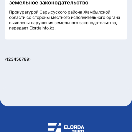
земельное законодательство
Прокуратурой Сарысуского района Жамбылской
области со стороны местного исполнительного органа
выявлены нарушения земельного законодательства,
передает Elordainfo.kz.
‹
1
2
3
4
5
6
7
8
9
›