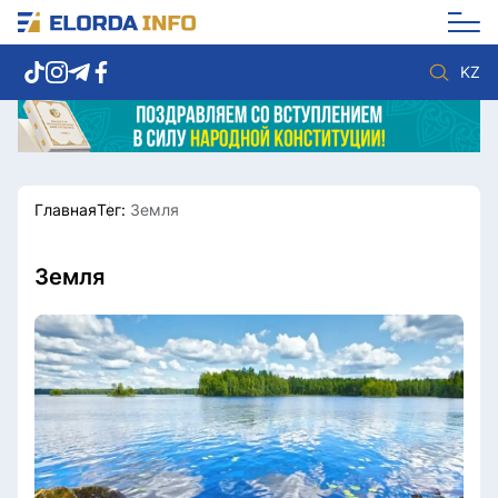
KZ
Главная
Тег:
Земля
Новости столицы
Политика
Социум
Экономика
Спорт
Культура
Земля
Разное
Мнение
Видео
Мир
Послание
Служба Комплаенс
Этический кодекс
Служу стране