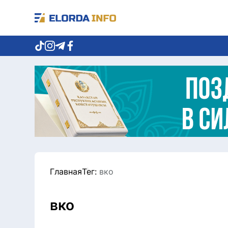
Главная
Тег:
вко
вко