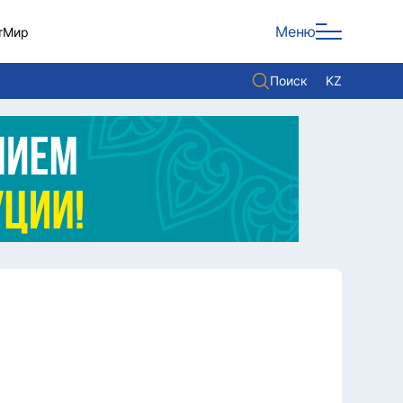
Меню
т
Мир
Поиск
KZ
Политика
Экономика
Культура
Мнение
Мир
Служба Комплаенс
Служу стране