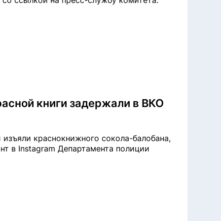
z со ссылкой на пресс-службу комитета.
расной книги задержали в ВКО
 изъяли краснокнижного сокола-балобана,
унт в Instagram Департамента полиции