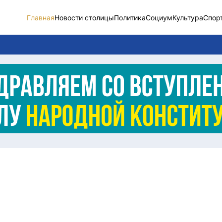
Главная
Новости столицы
Политика
Социум
Культура
Спор
Новости столицы
Социум
Спорт
Разное
Видео
Послание
Этический кодекс