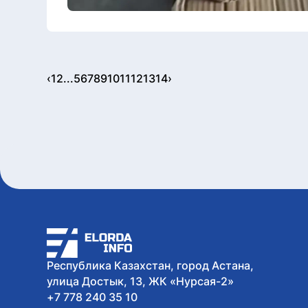
‹
1
2
...
5
6
7
8
9
10
11
12
13
14
›
Республика Казахстан, город Астана,
улица Достык, 13, ЖК «Нурсая-2»
+7 778 240 35 10