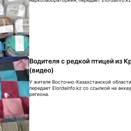
нарколабораториия, передает Elordainfo.k
Водителя с редкой птицей из К
(видео)
У жителя Восточно-Казахстанской области
передает Elordainfo.kz со ссылкой на акка
региона.