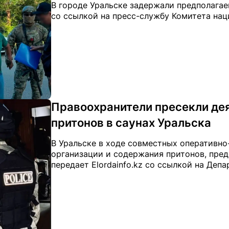
В городе Уральске задержали предполагаем
со ссылкой на пресс-службу Комитета нац
Правоохранители пресекли де
притонов в саунах Уральска
В Уральске в ходе совместных оперативн
организации и содержания притонов, пре
передает Elordainfo.kz со ссылкой на Деп