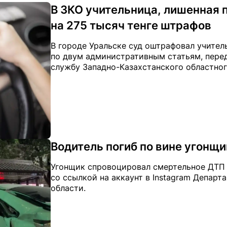
В ЗКО учительница, лишенная п
на 275 тысяч тенге штрафов
В городе Уральске суд оштрафовал учител
по двум административным статьям, переда
службу Западно-Казахстанского областног
Водитель погиб по вине угонщи
Угонщик спровоцировал смертельное ДТП в 
со ссылкой на аккаунт в Instagram Депар
области.