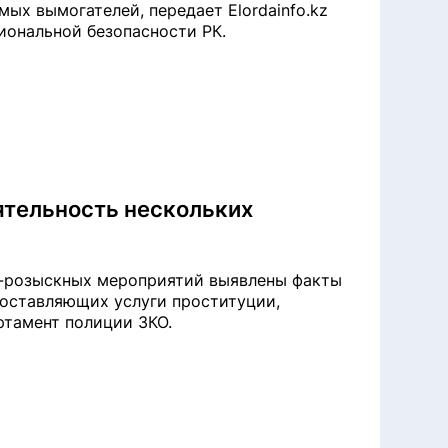
ых вымогателей, передает Elordainfo.kz
иональной безопасности РК.
ятельность нескольких
о-розыскных мероприятий выявлены факты
доставляющих услуги проституции,
артамент полиции ЗКО.