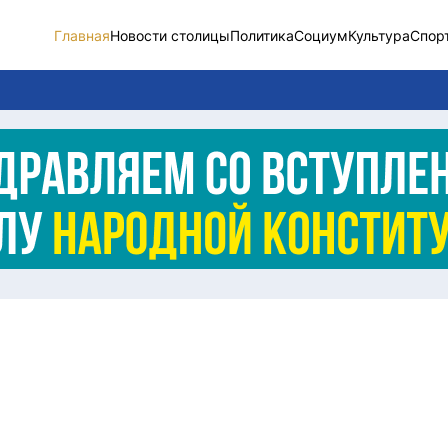
Главная
Новости столицы
Политика
Социум
Культура
Спор
Новости столицы
Социум
Спорт
Разное
Видео
Послание
Этический кодекс