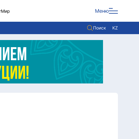
Меню
т
Мир
Поиск
KZ
Политика
Экономика
Культура
Мнение
Мир
Служба Комплаенс
Служу стране