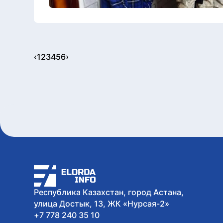
‹
1
2
3
4
5
6
›
Республика Казахстан, город Астана,
улица Достык, 13, ЖК «Нурсая-2»
+7 778 240 35 10