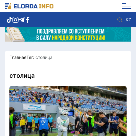
KZ
Главная
Тег:
столица
Новости столицы
Политика
Социум
Экономика
Спорт
Культура
столица
Разное
Мнение
Видео
Мир
Послание
Служба Комплаенс
Этический кодекс
Служу стране