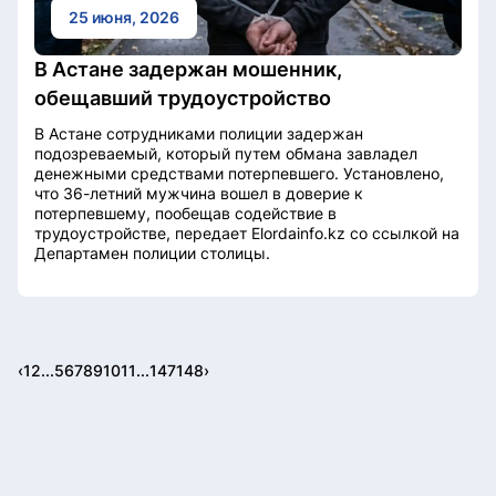
25 июня, 2026
В Астане задержан мошенник,
обещавший трудоустройство
В Астане сотрудниками полиции задержан
подозреваемый, который путем обмана завладел
денежными средствами потерпевшего. Установлено,
что 36-летний мужчина вошел в доверие к
потерпевшему, пообещав содействие в
трудоустройстве, передает Elordainfo.kz со ссылкой на
Департамен полиции столицы.
‹
1
2
...
5
6
7
8
9
10
11
...
147
148
›