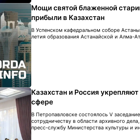
Мощи святой блаженной стар
прибыли в Казахстан
В Успенском кафедральном соборе Астаны
летия образования Астанайской и Алма-Ати
Казахстан и Россия укрепляют
сфере
В Петропавловске состоялось V заседани
сотрудничеству в области архивного дела, 
пресс-службу Министерства культуры и и