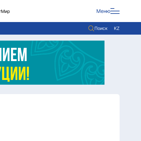
Меню
т
Мир
Поиск
KZ
Политика
Экономика
Культура
Мнение
Мир
Служба Комплаенс
Служу стране