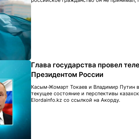
российское гражданство он не принимал, пе
Глава государства провел тел
Президентом России
Касым-Жомарт Токаев и Владимир Путин в
текущее состояние и перспективы казахск
Elordainfo.kz со ссылкой на Акорду.