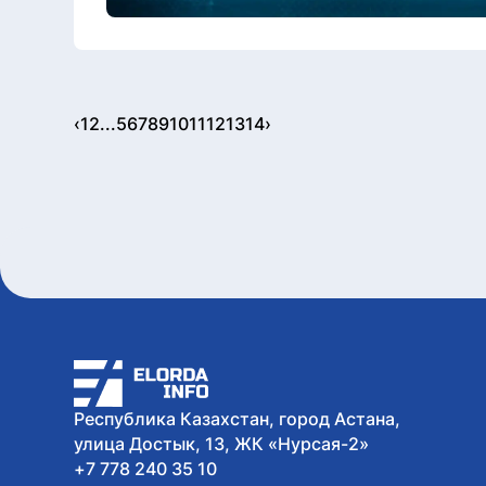
‹
1
2
...
5
6
7
8
9
10
11
12
13
14
›
Республика Казахстан, город Астана,
улица Достык, 13, ЖК «Нурсая-2»
+7 778 240 35 10