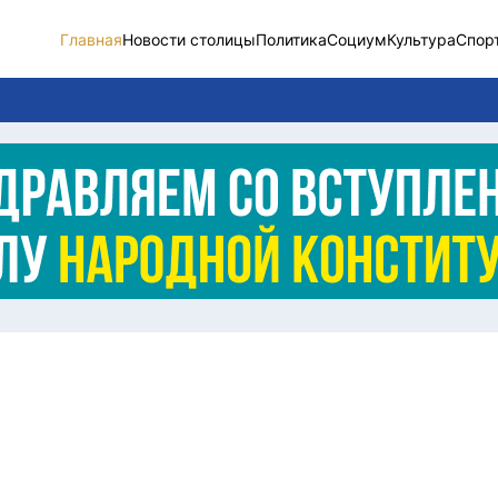
Главная
Новости столицы
Политика
Социум
Культура
Спор
Новости столицы
Социум
Спорт
Разное
Видео
Послание
Этический кодекс