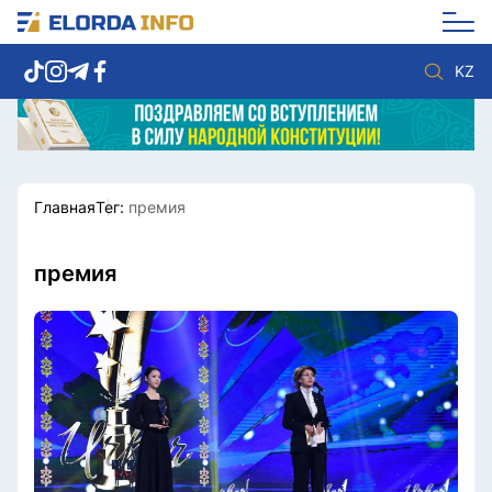
KZ
Главная
Тег:
премия
Новости столицы
Политика
Социум
Экономика
Спорт
Культура
премия
Разное
Мнение
Видео
Мир
Послание
Служба Комплаенс
Этический кодекс
Служу стране