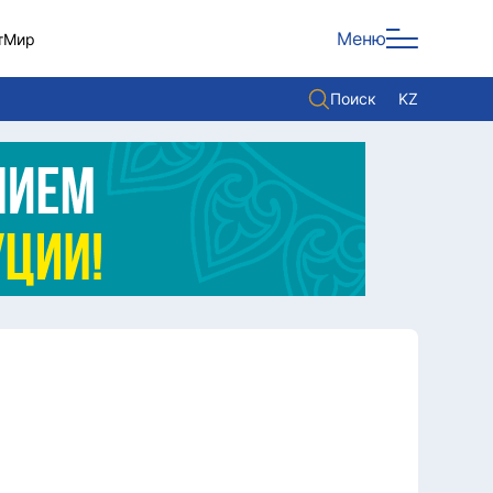
Меню
т
Мир
Поиск
KZ
Политика
Экономика
Культура
Мнение
Мир
Служба Комплаенс
Служу стране