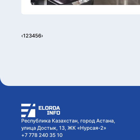
‹
1
2
3
4
5
6
›
Республика Казахстан, город Астана,
улица Достык, 13, ЖК «Нурсая-2»
+7 778 240 35 10