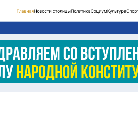
Главная
Новости столицы
Политика
Социум
Культура
Спор
Новости столицы
Социум
Спорт
Разное
Видео
Послание
Этический кодекс