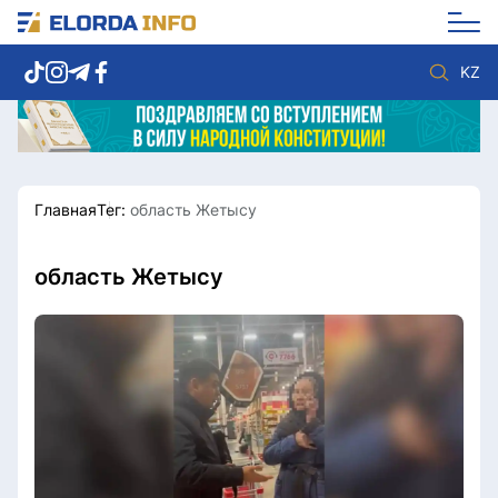
KZ
Главная
Тег:
область Жетысу
Новости столицы
Политика
Социум
Экономика
Спорт
Культура
область Жетысу
Разное
Мнение
Видео
Мир
Послание
Служба Комплаенс
Этический кодекс
Служу стране