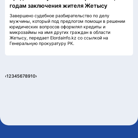
годам заключения жителя Жетысу
Завершено судебное разбирательство по делу
мужчины, который под предлогом помощи в решении
юридических вопросов оформлял кредиты и
микрозаймы на имя других граждан в области
Жетысу, передает Elordainfo.kz со ссылкой на
Генеральную прокуратуру РК.
‹
1
2
3
4
5
6
7
8
9
10
›