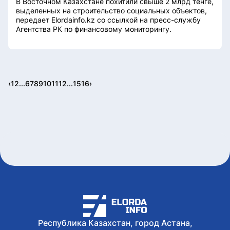
В Восточном Казахстане похитили свыше 2 млрд тенге,
выделенных на строительство социальных объектов,
передает Elordainfo.kz со ссылкой на пресс-службу
Агентства РК по финансовому мониторингу.
‹
1
2
...
6
7
8
9
10
11
12
...
15
16
›
Республика Казахстан, город Астана,