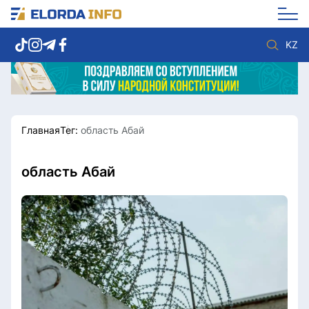
KZ
Главная
Тег:
область Абай
Новости столицы
Политика
Социум
Экономика
Спорт
Культура
область Абай
Разное
Мнение
Видео
Мир
Послание
Служба Комплаенс
Этический кодекс
Служу стране