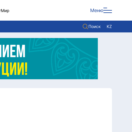
Меню
т
Мир
Поиск
KZ
Политика
Экономика
Культура
Мнение
Мир
Служба Комплаенс
Служу стране