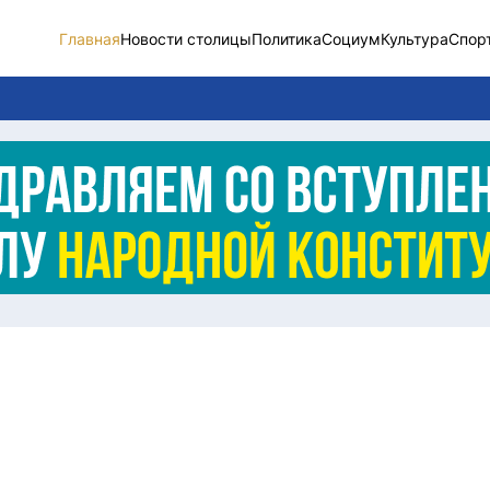
Главная
Новости столицы
Политика
Социум
Культура
Спор
Новости столицы
Социум
Спорт
Разное
Видео
Послание
Этический кодекс