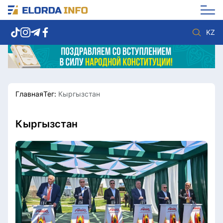
KZ
Главная
Тег:
Кыргызстан
Новости столицы
Политика
Социум
Экономика
Спорт
Культура
Кыргызстан
Разное
Мнение
Видео
Мир
Послание
Служба Комплаенс
Этический кодекс
Служу стране