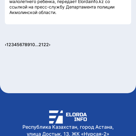
малолетнего ребенка, передает Elordainfo.kz со
ссылкой на пресс-службу Департамента полиции
Акмолинской области.
‹
1
2
3
4
5
6
7
8
9
10
...
21
22
›
Республика Казахстан, город Астана,
улица Достык, 13, ЖК «Нурсая-2»