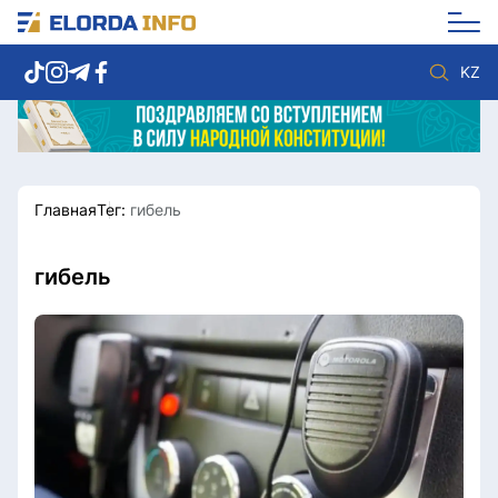
KZ
Главная
Тег:
гибель
Новости столицы
Политика
Социум
Экономика
Спорт
Культура
гибель
Разное
Мнение
Видео
Мир
Послание
Служба Комплаенс
Этический кодекс
Служу стране