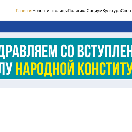
Главная
Новости столицы
Политика
Социум
Культура
Спор
Новости столицы
Социум
Спорт
Разное
Видео
Послание
Этический кодекс