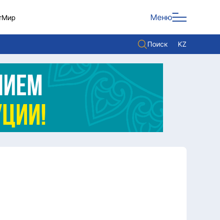
Меню
т
Мир
Поиск
KZ
Политика
Экономика
Культура
Мнение
Мир
Служба Комплаенс
Служу стране