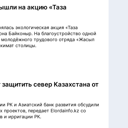
ышли на акцию «Таза
оялась экологическая акция «Таза
она Байконыр. На благоустройство одной
ы молодёжного трудового отряда «Жасыл
 акимат столицы.
защитить север Казахстана от
и РК и Азиатский банк развития обсудили
проектов, передает Elordainfo.kz со
в и ирригации РК.