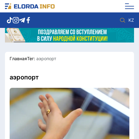
KZ
Главная
Тег:
аэропорт
Новости столицы
Политика
Социум
Экономика
Спорт
Культура
аэропорт
Разное
Мнение
Видео
Мир
Послание
Служба Комплаенс
Этический кодекс
Служу стране