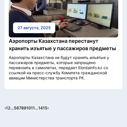
27 августа, 2025
Аэропорты Казахстана перестанут
хранить изъятые у пассажиров предметы
Аэропорты Казахстана не будут хранить изъятые у
пассажиров предметы, которые запрещено
перевозить в самолетах, передает Elordainfo.kz со
ссылкой на пресс-службу Комитета гражданской
авиации Министерства транспорта РК.
‹
1
2
...
5
6
7
8
9
10
11
...
14
15
›