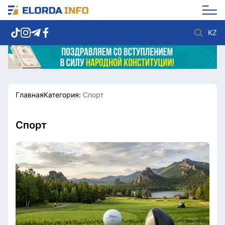
KZ
Главная
Категория:
Спорт
Новости столицы
Политика
Социум
Экономика
Спорт
Культура
Спорт
Разное
Мнение
Видео
Мир
Послание
Служба Комплаенс
Этический кодекс
Служу стране