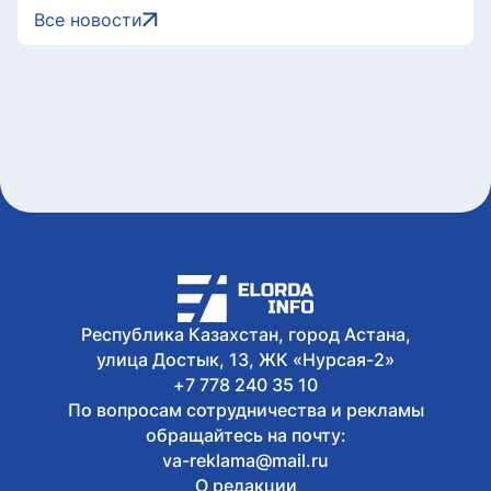
«Астана»
Все новости
Сегодня, 12:02
Велопробег и спортивный фестиваль
Sport Fest проходят в Астане
Сегодня, 11:00
Курс валют в обменниках Астаны на 8
августа
Сегодня, 10:06
Казахстанцев предупредили о новой
схеме мошенников с
электросчетчиками
Сегодня, 09:35
Необычная акция прошла на Comic Con
Astana
Республика Казахстан, город Астана,
улица Достык, 13, ЖК «Нурсая-2»
+7 778 240 35 10
По вопросам сотрудничества и рекламы
обращайтесь на почту:
va-reklama@mail.ru
О редакции