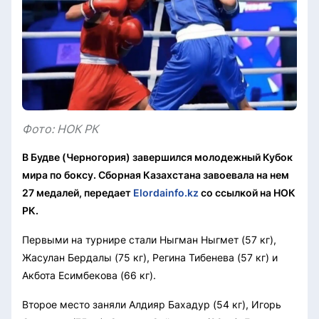
Фото: НОК РК
В Будве (Черногория) завершился молодежный Кубок
мира по боксу. Сборная Казахстана завоевала на нем
27 медалей, передает
Elordainfo.kz
со ссылкой на НОК
РК.
Первыми на турнире стали Ныгман Ныгмет (57 кг),
Жасулан Бердалы (75 кг), Регина Тибенева (57 кг) и
Акбота Есимбекова (66 кг).
Второе место заняли Алдияр Бахадур (54 кг), Игорь