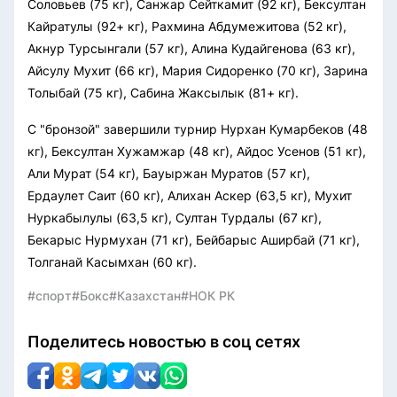
Соловьев (75 кг), Санжар Сейткамит (92 кг), Бексултан
Кайратулы (92+ кг), Рахмина Абдумежитова (52 кг),
Акнур Турсынгали (57 кг), Алина Кудайгенова (63 кг),
Айсулу Мухит (66 кг), Мария Сидоренко (70 кг), Зарина
Толыбай (75 кг), Сабина Жаксылык (81+ кг).
С "бронзой" завершили турнир Нурхан Кумарбеков (48
кг), Бексултан Хужамжар (48 кг), Айдос Усенов (51 кг),
Али Мурат (54 кг), Бауыржан Муратов (57 кг),
Ердаулет Саит (60 кг), Алихан Аскер (63,5 кг), Мухит
Нуркабылулы (63,5 кг), Султан Турдалы (67 кг),
Бекарыс Нурмухан (71 кг), Бейбарыс Аширбай (71 кг),
Толганай Касымхан (60 кг).
#спорт
#Бокс
#Казахстан
#НОК РК
Поделитесь новостью в соц сетях