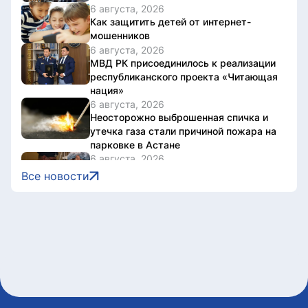
6 августа, 2026
Как защитить детей от интернет-
мошенников
6 августа, 2026
МВД РК присоединилось к реализации
республиканского проекта «Читающая
нация»
6 августа, 2026
Неосторожно выброшенная спичка и
утечка газа стали причиной пожара на
парковке в Астане
6 августа, 2026
Смертность новорожденных с
Все новости
тяжелыми врожденными патологиями
снизилась более чем втрое в
Казахстане
6 августа, 2026
Дело о наркотиках направят на новое
рассмотрение: подсудимому не дали
последнее слово
6 августа, 2026
Женщину привлекли к
ответственности за купание в