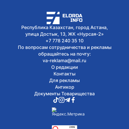
запрещенном месте в Астане
6 августа, 2026
Олжас Бектенов принял участие в
заседании Евразийского
Республика Казахстан, город Астана,
межправительственного совета в
улица Достык, 13, ЖК «Нурсая-2»
узком формате в Чолпон-Ате
+7 778 240 35 10
По вопросам сотрудничества и рекламы
обращайтесь на почту:
va-reklama@mail.ru
О редакции
Контакты
Для рекламы
Антикор
Документы Товарищества