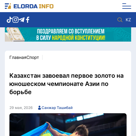
KZ
Главная
Спорт
Новости столицы
Политика
Социум
Экономика
Спорт
Культура
Казахстан завоевал первое золото на
Разное
Мнение
юношеском чемпионате Азии по
Видео
Мир
борьбе
Послание
Служба Комплаенс
Этический кодекс
Служу стране
29 мая, 2026
Санжар Ташибай